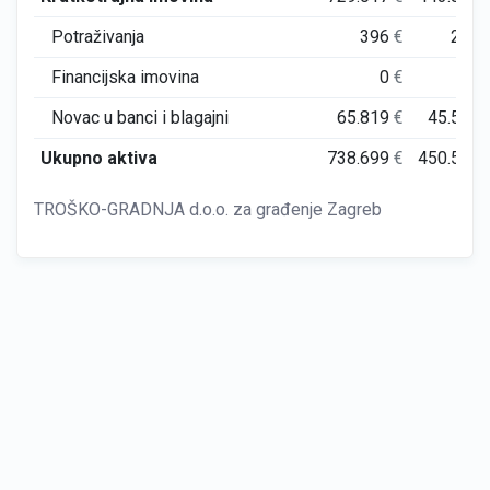
Potraživanja
396
€
214
Financijska imovina
0
€
0
Novac u banci i blagajni
65.819
€
45.578
Ukupno aktiva
738.699
€
450.500
TROŠKO-GRADNJA d.o.o. za građenje Zagreb