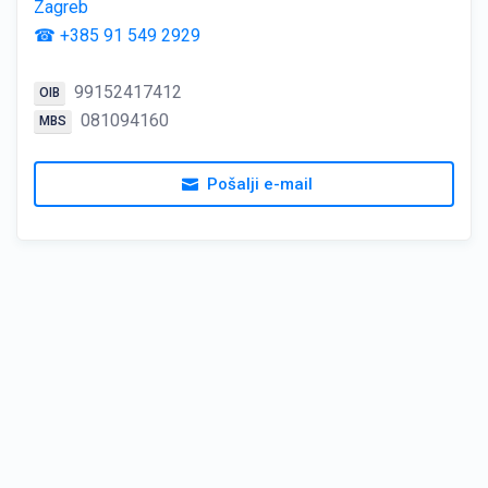
Zagreb
☎ +385 91 549 2929
99152417412
OIB
081094160
MBS
Pošalji e-mail