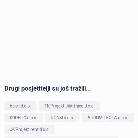
Drugi posjetitelji su još tražili...
bois j.d.o.o.
TK Projekt Jakišnica d.o.o.
KUDELIĆ d.o.o.
RONKI d.o.o.
AURUM TECTA d.o.o.
JK Projekt rent d.o.o.