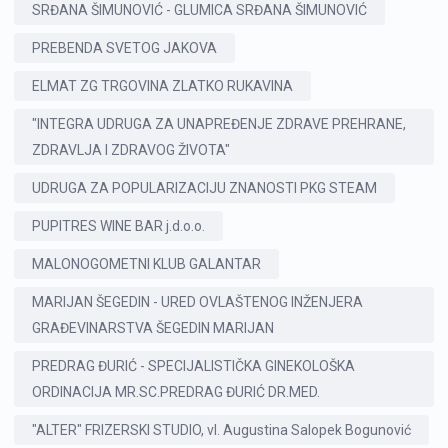
SRĐANA ŠIMUNOVIĆ - GLUMICA SRĐANA ŠIMUNOVIĆ
PREBENDA SVETOG JAKOVA
ELMAT ZG TRGOVINA ZLATKO RUKAVINA
"INTEGRA UDRUGA ZA UNAPREĐENJE ZDRAVE PREHRANE,
ZDRAVLJA I ZDRAVOG ŽIVOTA"
UDRUGA ZA POPULARIZACIJU ZNANOSTI PKG STEAM
PUPITRES WINE BAR j.d.o.o.
MALONOGOMETNI KLUB GALANTAR
MARIJAN ŠEGEDIN - URED OVLAŠTENOG INŽENJERA
GRAĐEVINARSTVA ŠEGEDIN MARIJAN
PREDRAG ĐURIĆ - SPECIJALISTIČKA GINEKOLOŠKA
ORDINACIJA MR.SC.PREDRAG ĐURIĆ DR.MED.
"ALTER" FRIZERSKI STUDIO, vl. Augustina Salopek Bogunović