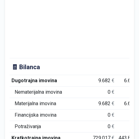
🧾 Bilanca
Dugotrajna imovina
9.682
€
6.622
Nematerijalna imovina
0
€
0
Materijalna imovina
9.682
€
6.622
Financijska imovina
0
€
0
Potraživanja
0
€
0
Kratkotrajna imovina
729.017
€
443.877