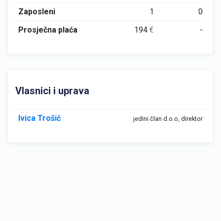
Zaposleni
1
0
Prosječna plaća
194
€
-
Vlasnici i uprava
Ivica Trošić
jedini član d.o.o, direktor