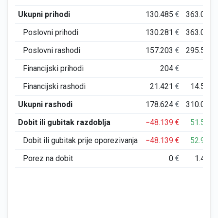
Ukupni prihodi
130.485
€
363.042
Poslovni prihodi
130.281
€
363.041
Poslovni rashodi
157.203
€
295.514
Financijski prihodi
204
€
2
Financijski rashodi
21.421
€
14.538
Ukupni rashodi
178.624
€
310.051
Dobit ili gubitak razdoblja
−48.139
€
51.501
Dobit ili gubitak prije oporezivanja
−48.139
€
52.991
Porez na dobit
0
€
1.489