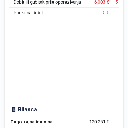
Dobit ili gubitak prije oporezivanja
−6.003
€
−51.79
Porez na dobit
0
€
🧾 Bilanca
Dugotrajna imovina
120.251
€