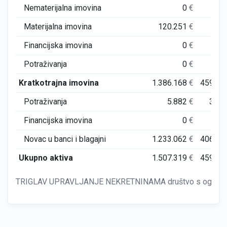
Nematerijalna imovina
0
€
Materijalna imovina
120.251
€
Financijska imovina
0
€
Potraživanja
0
€
Kratkotrajna imovina
1.386.168
€
459.19
Potraživanja
5.882
€
3.30
Financijska imovina
0
€
Novac u banci i blagajni
1.233.062
€
406.49
Ukupno aktiva
1.507.319
€
459.58
TRIGLAV UPRAVLJANJE NEKRETNINAMA društvo s ograniče