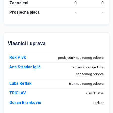
Zaposleni
0
0
Prosječna plaća
-
-
Vlasnici i uprava
Rok Pivk
predsjednik nadzornog odbora
Ana Stradar Iglič
zamjenik predsjednika
nadzornog odbora
Luka Reflak
član nadzornog odbora
TRIGLAV
član društva
Goran Brankovič
direktor