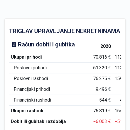
TRIGLAV UPRAVLJANJE NEKRETNINAMA d.o.o. GF
🧾 Račun dobiti i gubitka
2020
20
Ukupni prihodi
70.816
€
112.68
Poslovni prihodi
61.320
€
112.66
Poslovni rashodi
76.275
€
159.84
Financijski prihodi
9.496
€
2
Financijski rashodi
544
€
4.62
Ukupni rashodi
76.819
€
164.47
Dobit ili gubitak razdoblja
−6.003
€
−51.79