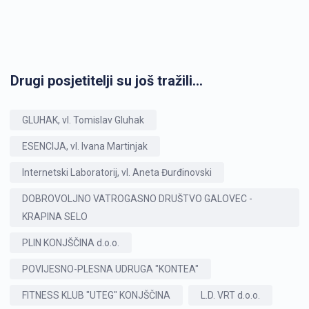
Drugi posjetitelji su još tražili...
GLUHAK, vl. Tomislav Gluhak
ESENCIJA, vl. Ivana Martinjak
Internetski Laboratorij, vl. Aneta Đurđinovski
DOBROVOLJNO VATROGASNO DRUŠTVO GALOVEC -
KRAPINA SELO
PLIN KONJŠČINA d.o.o.
POVIJESNO-PLESNA UDRUGA "KONTEA"
FITNESS KLUB "UTEG" KONJŠČINA
L.D. VRT d.o.o.