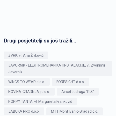
Drugi posjetitelji su još tražili...
ZVRK, vl. Ana Živković
JAVORNIK - ELEKTROMEHANIKA I INSTALACIJE, vl. Zvonimir
Javornik
WINGS TO WEAR d.o.o.
FORESIGHT d.o.o.
NOVINA-GRADNJA j.d.o.o.
Airsoft udruga "RIS"
POPPY TANTA, vl. Margareta Franković
JABUKA PRO d.o.o.
MTT Mont Ivanić-Grad j.d.o.o.