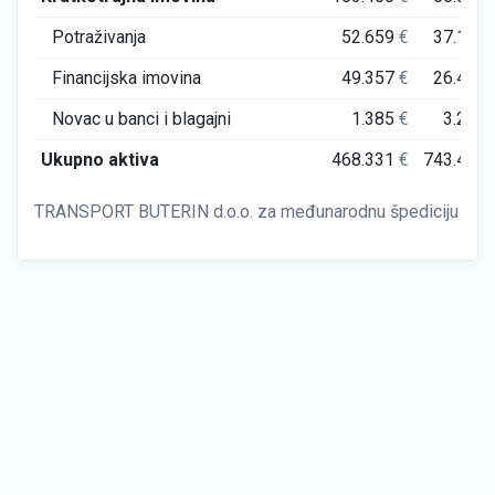
Potraživanja
52.659
€
37.155
Financijska imovina
49.357
€
26.435
Novac u banci i blagajni
1.385
€
3.245
Ukupno aktiva
468.331
€
743.423
TRANSPORT BUTERIN d.o.o. za međunarodnu špediciju Zad