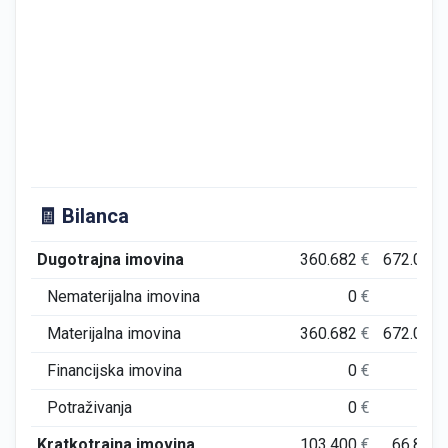
🧾 Bilanca
Dugotrajna imovina
360.682
€
672.027
Nematerijalna imovina
0
€
0
Materijalna imovina
360.682
€
672.027
Financijska imovina
0
€
0
Potraživanja
0
€
0
Kratkotrajna imovina
103.400
€
66.836