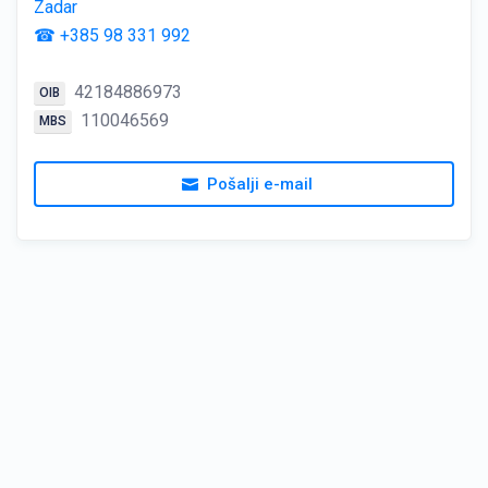
Zadar
☎ +385 98 331 992
42184886973
OIB
110046569
MBS
Pošalji e-mail