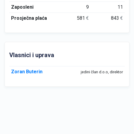
Zaposleni
9
11
Prosječna plaća
581
€
843
€
Vlasnici i uprava
Zoran Buterin
jedini član d.o.o, direktor