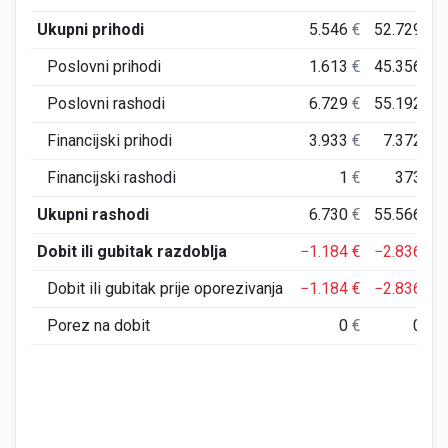
Ukupni prihodi
5.546
€
52.729
€
Poslovni prihodi
1.613
€
45.356
€
Poslovni rashodi
6.729
€
55.192
€
Financijski prihodi
3.933
€
7.372
€
Financijski rashodi
1
€
373
€
Ukupni rashodi
6.730
€
55.566
€
Dobit ili gubitak razdoblja
−1.184
€
−2.836
€
Dobit ili gubitak prije oporezivanja
−1.184
€
−2.836
€
Porez na dobit
0
€
0
€