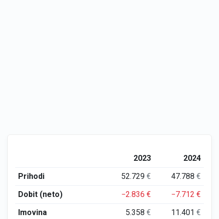
2023
2024
Prihodi
52.729
€
47.788
€
Dobit (neto)
−2.836
€
−7.712
€
Imovina
5.358
€
11.401
€