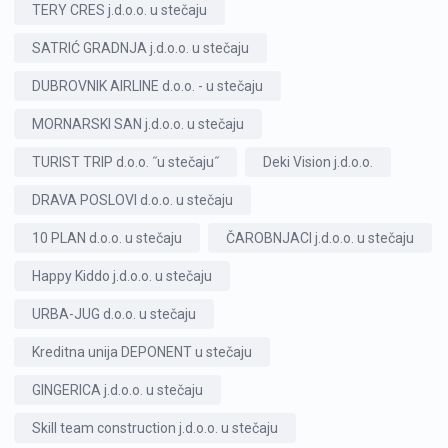
TERY CRES j.d.o.o. u stečaju
SATRIĆ GRADNJA j.d.o.o. u stečaju
DUBROVNIK AIRLINE d.o.o. - u stečaju
MORNARSKI SAN j.d.o.o. u stečaju
TURIST TRIP d.o.o. ˝u stečaju˝
Deki Vision j.d.o.o.
DRAVA POSLOVI d.o.o. u stečaju
10 PLAN d.o.o. u stečaju
ČAROBNJACI j.d.o.o. u stečaju
Happy Kiddo j.d.o.o. u stečaju
URBA-JUG d.o.o. u stečaju
Kreditna unija DEPONENT u stečaju
GINGERICA j.d.o.o. u stečaju
Skill team construction j.d.o.o. u stečaju