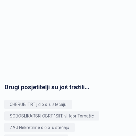
Drugi posjetitelji su još tražili...
CHERUB ITRT j.d.o.o. u stečaju
SOBOSLIKARSKI OBRT "SIIT, vl. Igor Tomašić
ZAG Nekretnine d.o.o. u stečaju