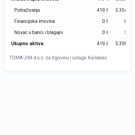
Potraživanja
419
€
5.354
€
Financijska imovina
0
€
0
€
Novac u banci i blagajni
0
€
3
€
Ukupno aktiva
419
€
5.358
€
TOMA JIM d.o.o. za trgovinu i usluge Kuršanec