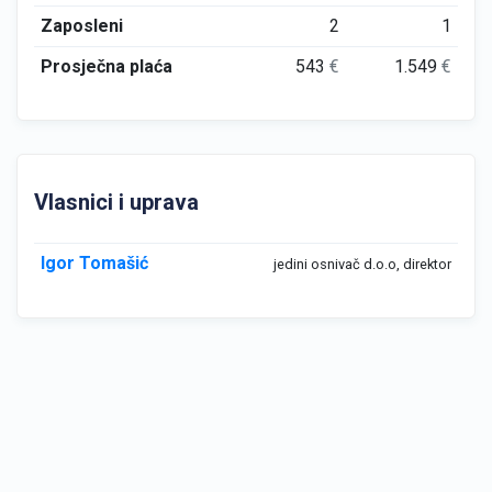
Zaposleni
2
1
Prosječna plaća
543
€
1.549
€
Vlasnici i uprava
Igor Tomašić
jedini osnivač d.o.o, direktor