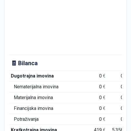
🧾 Bilanca
Dugotrajna imovina
0
€
0
€
Nematerijalna imovina
0
€
0
€
Materijalna imovina
0
€
0
€
Financijska imovina
0
€
0
€
Potraživanja
0
€
0
€
Kratkotrajna imovina
419
€
5.358
€