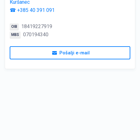
Kuršanec
☎ +385 40 391 091
18419227919
OIB
070194340
MBS
Pošalji e-mail