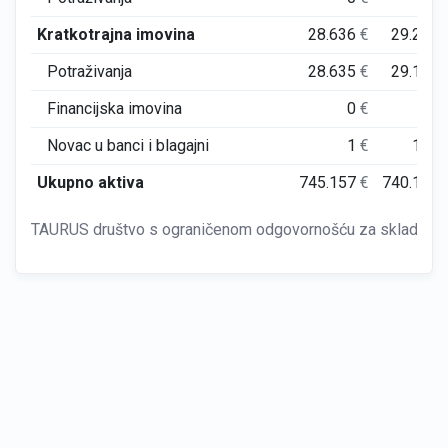
Kratkotrajna imovina
28.636
€
29.233
Potraživanja
28.635
€
29.111
Financijska imovina
0
€
0
Novac u banci i blagajni
1
€
122
Ukupno aktiva
745.157
€
740.183
TAURUS društvo s ograničenom odgovornošću za skladištenj