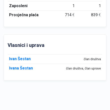
Zaposleni
1
1
Prosječna plaća
714
€
839
€
Vlasnici i uprava
Ivan Šestan
član društva
Ivana Šestan
član društva, član uprave