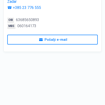
Zadar
☎ +385 23 776 555
63685650893
OIB
060164173
MBS
Pošalji e-mail