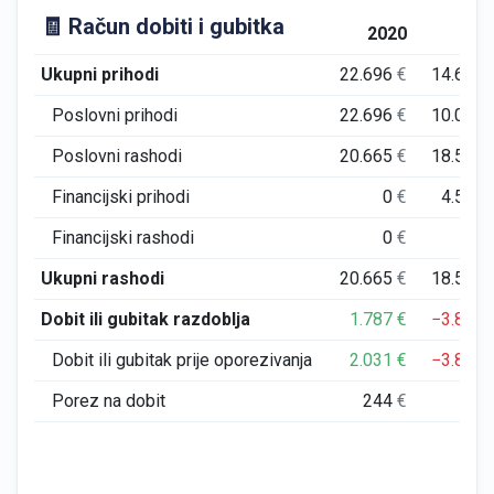
🧾 Račun dobiti i gubitka
2020
202
Ukupni prihodi
22.696
€
14.644
Poslovni prihodi
22.696
€
10.060
Poslovni rashodi
20.665
€
18.507
Financijski prihodi
0
€
4.584
Financijski rashodi
0
€
0
Ukupni rashodi
20.665
€
18.507
Dobit ili gubitak razdoblja
1.787
€
−3.862
Dobit ili gubitak prije oporezivanja
2.031
€
−3.862
Porez na dobit
244
€
0