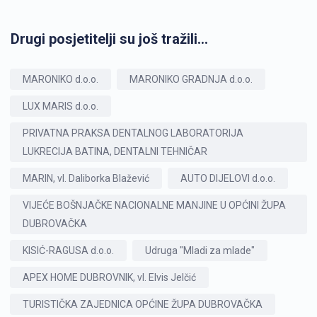
Drugi posjetitelji su još tražili...
MARONIKO d.o.o.
MARONIKO GRADNJA d.o.o.
LUX MARIS d.o.o.
PRIVATNA PRAKSA DENTALNOG LABORATORIJA
LUKRECIJA BATINA, DENTALNI TEHNIČAR
MARIN, vl. Daliborka Blažević
AUTO DIJELOVI d.o.o.
VIJEĆE BOŠNJAČKE NACIONALNE MANJINE U OPĆINI ŽUPA
DUBROVAČKA
KISIĆ-RAGUSA d.o.o.
Udruga "Mladi za mlade"
APEX HOME DUBROVNIK, vl. Elvis Jelčić
TURISTIČKA ZAJEDNICA OPĆINE ŽUPA DUBROVAČKA