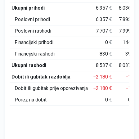
Ukupni prihodi
6.357
€
8.036
€
Poslovni prihodi
6.357
€
7.892
€
Poslovni rashodi
7.707
€
7.999
€
Financijski prihodi
0
€
144
€
Financijski rashodi
830
€
39
€
Ukupni rashodi
8.537
€
8.037
€
Dobit ili gubitak razdoblja
−2.180
€
−1
€
Dobit ili gubitak prije oporezivanja
−2.180
€
−1
€
Porez na dobit
0
€
0
€