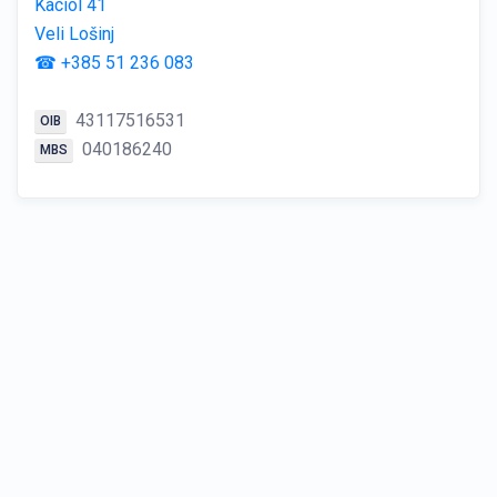
Kaciol 41
Veli Lošinj
☎ +385 51 236 083
43117516531
OIB
040186240
MBS