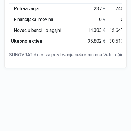
Potraživanja
237
€
240
€
Financijska imovina
0
€
0
€
Novac u banci i blagajni
14.383
€
12.647
€
Ukupno aktiva
35.802
€
30.517
€
SUNOVRAT d.o.o. za poslovanje nekretninama Veli Lošinj