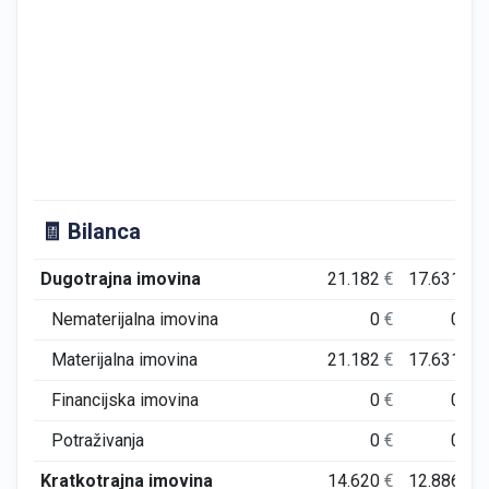
🧾 Bilanca
Dugotrajna imovina
21.182
€
17.631
€
Nematerijalna imovina
0
€
0
€
Materijalna imovina
21.182
€
17.631
€
Financijska imovina
0
€
0
€
Potraživanja
0
€
0
€
Kratkotrajna imovina
14.620
€
12.886
€