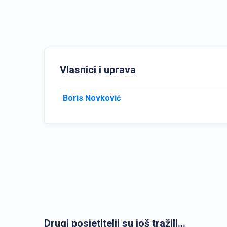
Vlasnici i uprava
Boris Novković
Drugi posjetitelji su još tražili...