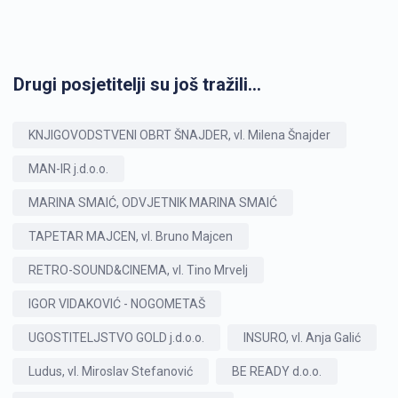
Drugi posjetitelji su još tražili...
KNJIGOVODSTVENI OBRT ŠNAJDER, vl. Milena Šnajder
MAN-IR j.d.o.o.
MARINA SMAIĆ, ODVJETNIK MARINA SMAIĆ
TAPETAR MAJCEN, vl. Bruno Majcen
RETRO-SOUND&CINEMA, vl. Tino Mrvelj
IGOR VIDAKOVIĆ - NOGOMETAŠ
UGOSTITELJSTVO GOLD j.d.o.o.
INSURO, vl. Anja Galić
Ludus, vl. Miroslav Stefanović
BE READY d.o.o.