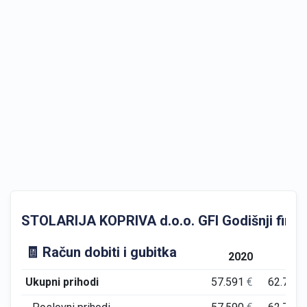
STOLARIJA KOPRIVA d.o.o. GFI Godišnji financi
🧾 Račun dobiti i gubitka
2020
202
Ukupni prihodi
57.591
€
62.776