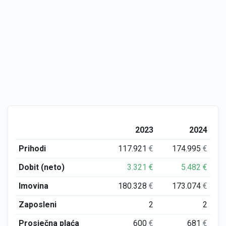
2023
2024
Prihodi
117.921
€
174.995
€
Dobit (neto)
3.321
€
5.482
€
Imovina
180.328
€
173.074
€
Zaposleni
2
2
Prosječna plaća
600
€
681
€