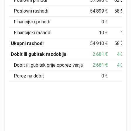
Poslovni prihodi
57.590
€
62.776
Poslovni rashodi
54.899
€
58.659
Financijski prihodi
0
€
0
Financijski rashodi
10
€
117
Ukupni rashodi
54.910
€
58.776
Dobit ili gubitak razdoblja
2.681
€
4.000
Dobit ili gubitak prije oporezivanja
2.681
€
4.000
Porez na dobit
0
€
0