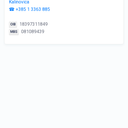
Kalinovica
☎ +385 1 3363 885
18397311849
OIB
081089439
MBS