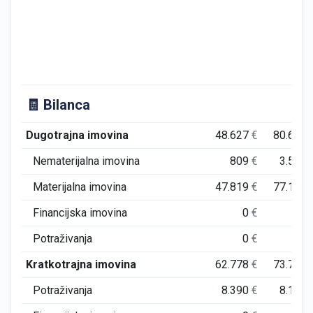
🧾 Bilanca
Dugotrajna imovina
48.627
€
80.622
Nematerijalna imovina
809
€
3.504
Materijalna imovina
47.819
€
77.118
Financijska imovina
0
€
0
Potraživanja
0
€
0
Kratkotrajna imovina
62.778
€
73.765
Potraživanja
8.390
€
8.149