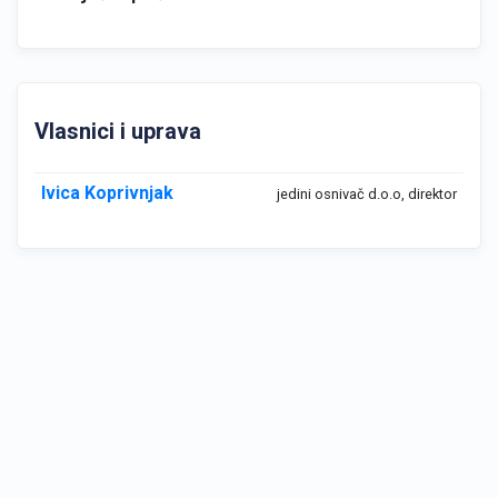
Vlasnici i uprava
Ivica Koprivnjak
jedini osnivač d.o.o, direktor