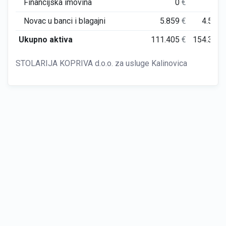
Financijska imovina
0
€
0
Novac u banci i blagajni
5.859
€
4.504
Ukupno aktiva
111.405
€
154.387
STOLARIJA KOPRIVA d.o.o. za usluge Kalinovica