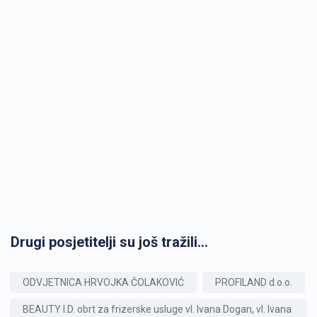
Drugi posjetitelji su još tražili...
ODVJETNICA HRVOJKA ČOLAKOVIĆ
PROFILAND d.o.o.
BEAUTY I.D. obrt za frizerske usluge vl. Ivana Dogan, vl. Ivana