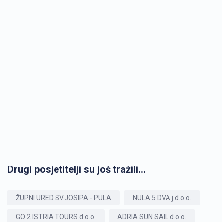
Drugi posjetitelji su još tražili...
ŽUPNI URED SV.JOSIPA - PULA
NULA 5 DVA j.d.o.o.
GO 2 ISTRIA TOURS d.o.o.
ADRIA SUN SAIL d.o.o.