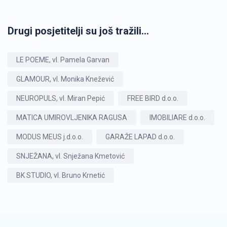
Drugi posjetitelji su još tražili...
LE POEME, vl. Pamela Garvan
GLAMOUR, vl. Monika Knežević
NEUROPULS, vl. Miran Pepić
FREE BIRD d.o.o.
MATICA UMIROVLJENIKA RAGUSA
IMOBILIARE d.o.o.
MODUS MEUS j.d.o.o.
GARAŽE LAPAD d.o.o.
SNJEŽANA, vl. Snježana Kmetović
BK STUDIO, vl. Bruno Krnetić