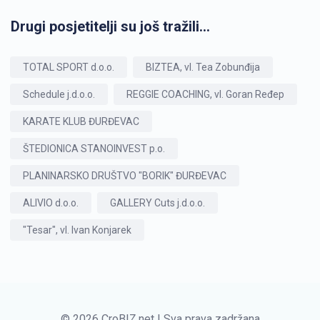
Drugi posjetitelji su još tražili...
TOTAL SPORT d.o.o.
BIZTEA, vl. Tea Zobunđija
Schedule j.d.o.o.
REGGIE COACHING, vl. Goran Ređep
KARATE KLUB ĐURĐEVAC
ŠTEDIONICA STANOINVEST p.o.
PLANINARSKO DRUŠTVO "BORIK" ĐURĐEVAC
ALIVIO d.o.o.
GALLERY Cuts j.d.o.o.
"Tesar", vl. Ivan Konjarek
© 2026 CroBIZ.net | Sva prava zadržana