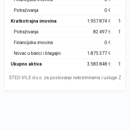
Potraživanja
0
€
Kratkotrajna imovina
1.957.874
€
160.
Potraživanja
82.497
€
116.
Financijska imovina
0
€
Novac u banci i blagajni
1.875.377
€
43.
Ukupno aktiva
3.583.848
€
191.
ŠTED VILE d.o.o. za poslovanje nekretninama i usluge Zagr