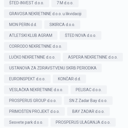
ŠTED-INVEST d.o.o.
7 M d.o.o.
GRAVOSA NEKRETNINE d.o.o. u likvidaciji
MON PERIN d.d.
SIKIRICA d.o.o.
ATLETSKI KLUB AGRAM
ŠTED NOVA d.o.o.
CORRODO NEKRETNINE d.o.o.
LUČKO NEKRETNINE d.o.o.
ASPERA NEKRETNINE d.o.o.
USTANOVA ZA ZDRAVSTVENU SKRB PERIODIKA
EUROINSPEKT d.o.o.
KONČAR d.d.
VESLAČKA NEKRETNINE d.o.o.
PELISAC d.o.o.
PROSPERUS GROUP d.o.o.
SN Z Zadar Bay d.o.o.
PRIMOŠTEN PROJEKT d.o.o.
BAY ZADAR d.o.o.
Sesvete park d.o.o.
PROSPERUS ULAGANJA d.o.o.