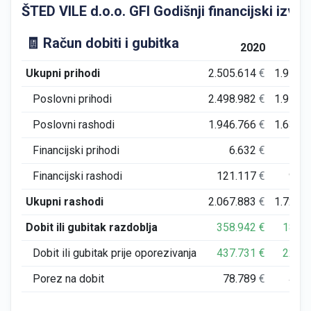
ŠTED VILE d.o.o. GFI Godišnji financijski izvješ
🧾 Račun dobiti i gubitka
2020
Ukupni prihodi
2.505.614
€
1.955.
Poslovni prihodi
2.498.982
€
1.952.
Poslovni rashodi
1.946.766
€
1.639.
Financijski prihodi
6.632
€
2.
Financijski rashodi
121.117
€
90.
Ukupni rashodi
2.067.883
€
1.729.
Dobit ili gubitak razdoblja
358.942
€
184.
Dobit ili gubitak prije oporezivanja
437.731
€
225.
Porez na dobit
78.789
€
40.