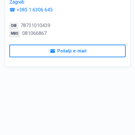
Zagreb
☎ +385 1 6306 645
78731010439
OIB
081066867
MBS
Pošalji e-mail