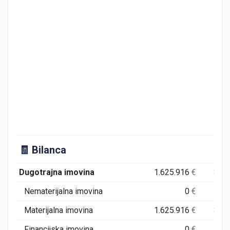
🧾 Bilanca
Dugotrajna imovina
1.625.916
€
31.
Nematerijalna imovina
0
€
Materijalna imovina
1.625.916
€
31.
Financijska imovina
0
€