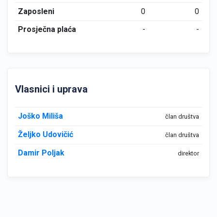
Zaposleni
0
0
Prosječna plaća
-
-
Vlasnici i uprava
Joško Miliša
član društva
Željko Udovičić
član društva
Damir Poljak
direktor