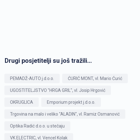
Drugi posjetitelji su još tražili...
PEMADŽ-AUTO j.d.o.o.
ĆURIĆ MONT, vl. Mario Ćurić
UGOSTITELJSTVO "HRGA GRIL", vl. Josip Hrgović
OKRUGLICA
Emporium projekt j.d.o.o.
Trgovina na malo i veliko "ALADIN", vl. Ramiz Osmanović
Optika Radić d.o.o. u stečaju
VK ELECTRIC, vl. Vencel Kolak