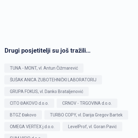
Drugi posjetitelji su još tražili...
TUNA - MONT, vl. Antun Čižmarević
ŠUŠAK ANICA ZUBOTEHNIČKI LABORATORIJ
GRUPA FOKUS, vl. Danko Brataljenović
CITO ĐAKOVO d.o.o.
CRNOV - TRGOVINA d.o.o.
BTGZ Đakovo
TURBO COPY, vl. Darija Gregov Bartek
OMEGA VERTEX j.d.o.o.
LevelProf, vl. Goran Pavić