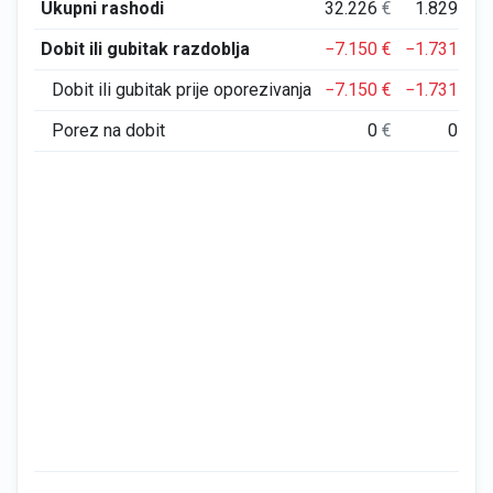
Ukupni rashodi
32.226
€
1.829
€
Dobit ili gubitak razdoblja
−7.150
€
−1.731
€
Dobit ili gubitak prije oporezivanja
−7.150
€
−1.731
€
Porez na dobit
0
€
0
€