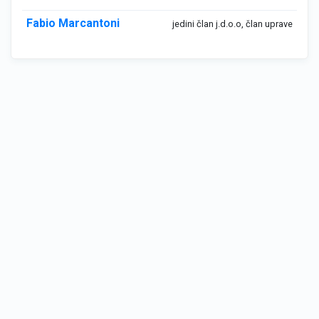
Fabio Marcantoni
jedini član j.d.o.o, član uprave