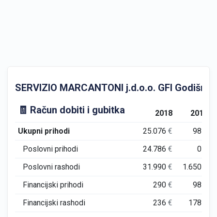
SERVIZIO MARCANTONI j.d.o.o. GFI Godišnji fin
🧾 Račun dobiti i gubitka
2018
2019
Ukupni prihodi
25.076
€
98
€
Poslovni prihodi
24.786
€
0
€
Poslovni rashodi
31.990
€
1.650
€
Financijski prihodi
290
€
98
€
Financijski rashodi
236
€
178
€