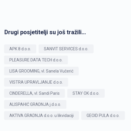
Drugi posjetitelji su još tražili...
APK 8 d.o.o.
SANVIT SERVICES d.o.o.
PLEASURE DATA TECH d.o.o.
LISA GROOMING, vl. Sanela Vučerić
VISTRA UPRAVLJANJE d.o.o.
CINDERELLA, vl. Sandi Paris
STAY OK d.o.o.
ALISPAHIĆ GRADNJA j.d.o.o.
AKTIVA GRADNJA d.o.o. u likvidaciji
GEOID PULA d.o.o.