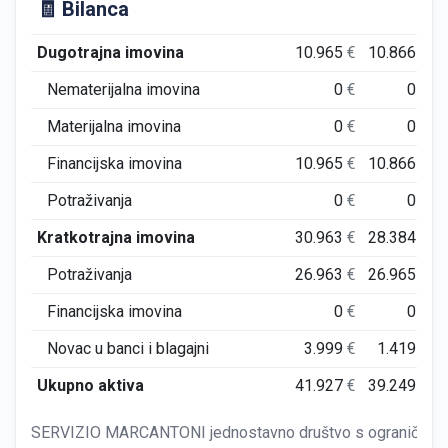
🧾 Bilanca
Dugotrajna imovina
10.965
€
10.866
€
Nematerijalna imovina
0
€
0
€
Materijalna imovina
0
€
0
€
Financijska imovina
10.965
€
10.866
€
Potraživanja
0
€
0
€
Kratkotrajna imovina
30.963
€
28.384
€
Potraživanja
26.963
€
26.965
€
Financijska imovina
0
€
0
€
Novac u banci i blagajni
3.999
€
1.419
€
Ukupno aktiva
41.927
€
39.249
€
SERVIZIO MARCANTONI jednostavno društvo s ograničenom