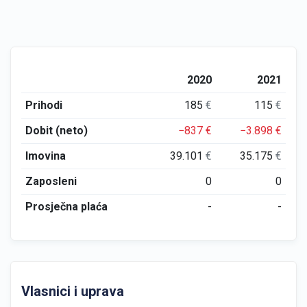
2020
2021
Prihodi
185
€
115
€
Dobit (neto)
−837
€
−3.898
€
Imovina
39.101
€
35.175
€
Zaposleni
0
0
Prosječna plaća
-
-
Vlasnici i uprava