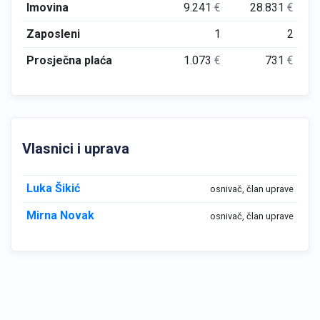
Imovina
9.241
€
28.831
€
Zaposleni
1
2
Prosječna plaća
1.073
€
731
€
Vlasnici i uprava
Luka Šikić
osnivač, član uprave
Mirna Novak
osnivač, član uprave