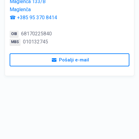
Maglenča 133/B
Maglenča
☎ +385 95 370 8414
68170225840
OIB
010132745
MBS
Pošalji e-mail