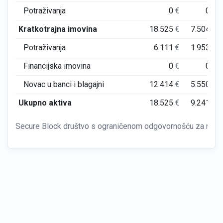
Potraživanja
0
€
0
€
Kratkotrajna imovina
18.525
€
7.504
€
Potraživanja
6.111
€
1.953
€
Financijska imovina
0
€
0
€
Novac u banci i blagajni
12.414
€
5.550
€
Ukupno aktiva
18.525
€
9.241
€
Secure Block društvo s ograničenom odgovornošću za računa