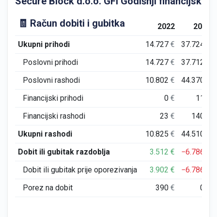
Secure Block d.o.o. GFI Godišnji financijski izv
🧾 Račun dobiti i gubitka
2022
2023
Ukupni prihodi
14.727
€
37.724
€
Poslovni prihodi
14.727
€
37.712
€
Poslovni rashodi
10.802
€
44.370
€
Financijski prihodi
0
€
11
€
Financijski rashodi
23
€
140
€
Ukupni rashodi
10.825
€
44.510
€
Dobit ili gubitak razdoblja
3.512
€
−6.786
€
Dobit ili gubitak prije oporezivanja
3.902
€
−6.786
€
Porez na dobit
390
€
0
€