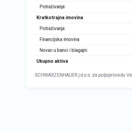
Potraživanja
Kratkotrajna imovina
Potraživanja
Financijska imovina
Novac u banci i blagajni
Ukupno aktiva
SCHWARZENHAUER j.d.o.o. za poljoprivredu Vel