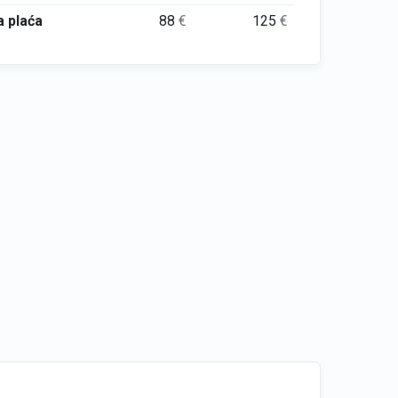
 plaća
88
€
125
€