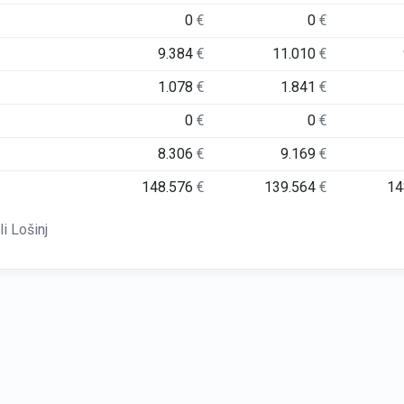
0
€
0
€
9.384
€
11.010
€
1.078
€
1.841
€
0
€
0
€
8.306
€
9.169
€
148.576
€
139.564
€
14
i Lošinj