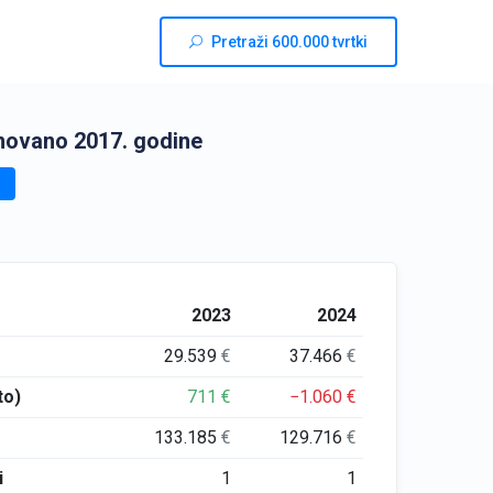
Pretraži 600.000 tvrtki
novano 2017. godine
2023
2024
29.539
€
37.466
€
to)
711
€
−1.060
€
133.185
€
129.716
€
i
1
1