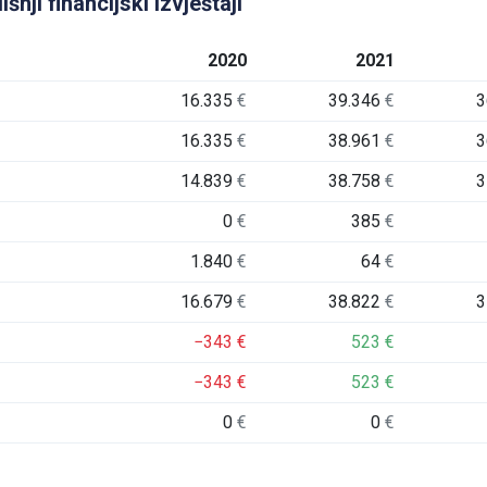
i financijski izvještaji
2020
2021
16.335
€
39.346
€
3
16.335
€
38.961
€
3
14.839
€
38.758
€
3
0
€
385
€
1.840
€
64
€
16.679
€
38.822
€
3
−343
€
523
€
−343
€
523
€
0
€
0
€