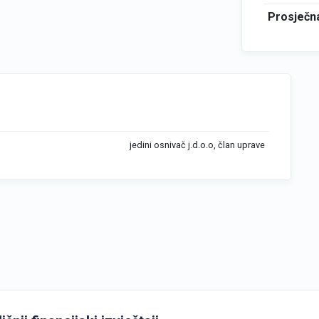
Prosječna
jedini osnivač j.d.o.o, član uprave