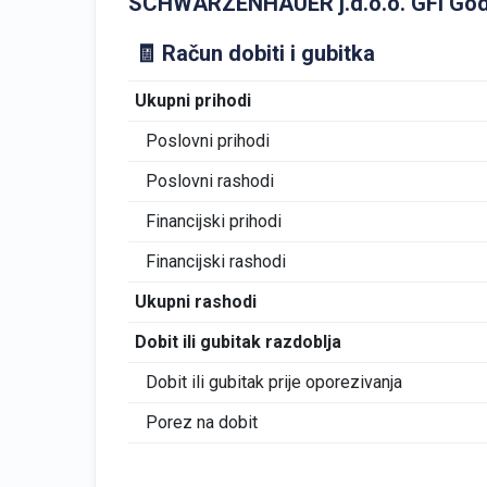
SCHWARZENHAUER j.d.o.o. GFI Godišnj
🧾 Račun dobiti i gubitka
Ukupni prihodi
Poslovni prihodi
Poslovni rashodi
Financijski prihodi
Financijski rashodi
Ukupni rashodi
Dobit ili gubitak razdoblja
Dobit ili gubitak prije oporezivanja
Porez na dobit