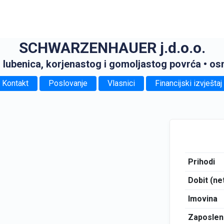
SCHWARZENHAUER j.d.o.o.
i lubenica, korjenastog i gomoljastog povrća
• os
Kontakt
Poslovanje
Vlasnici
Financijski izvještaj
Prihodi
Dobit (ne
Imovina
Zaposlen