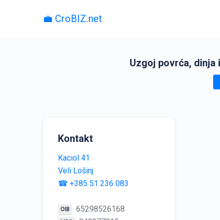
💼 CroBIZ.net
Uzgoj povrća, dinja 
Kontakt
Kaciol 41
Veli Lošinj
☎ +385 51 236 083
65298526168
OIB