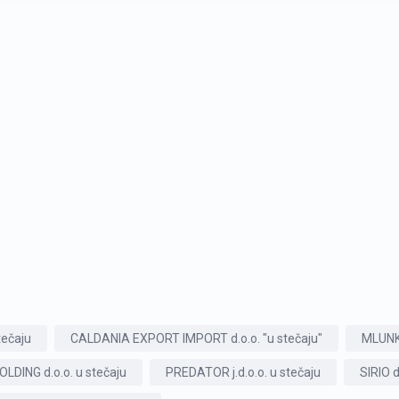
tečaju
CALDANIA EXPORT IMPORT d.o.o. "u stečaju"
MLUNKA
LDING d.o.o. u stečaju
PREDATOR j.d.o.o. u stečaju
SIRIO d