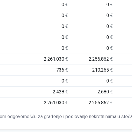
0
€
0
€
0
€
0
€
0
€
0
€
0
€
0
€
0
€
0
€
2.261.030
€
2.256.862
€
736
€
210.265
€
0
€
0
€
2.428
€
2.680
€
2.261.030
€
2.256.862
€
m odgovornošću za građenje i poslovanje nekretninama u steč