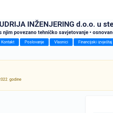
DRIJA INŽENJERING d.o.o. u st
 s njim povezano tehničko savjetovanje
• osnovan
Kontakt
Poslovanje
Vlasnici
Financijski izvještaj
2022. godine