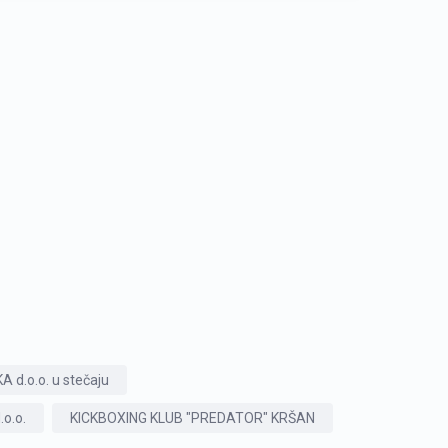
 d.o.o. u stečaju
.o.o.
KICKBOXING KLUB "PREDATOR" KRŠAN