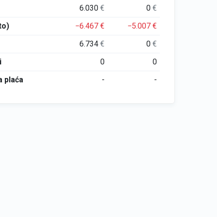
6.030
€
0
€
to)
−6.467
€
−5.007
€
6.734
€
0
€
i
0
0
 plaća
-
-