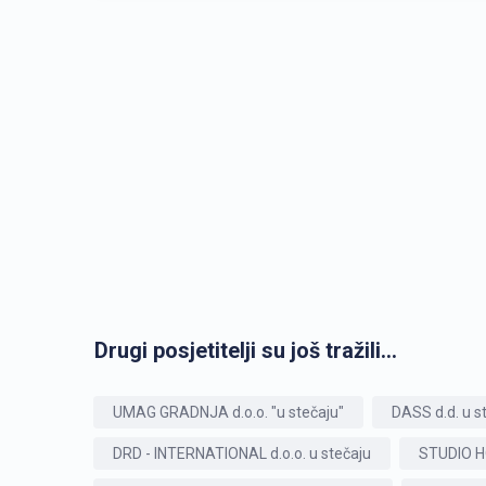
Drugi posjetitelji su još tražili...
UMAG GRADNJA d.o.o. "u stečaju"
DASS d.d. u s
DRD - INTERNATIONAL d.o.o. u stečaju
STUDIO HO