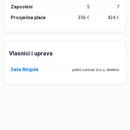
Zaposleni
5
7
Prosječna plaća
356
€
424
€
Vlasnici i uprava
Saša Bingula
jedini osnivač d.o.o, direktor