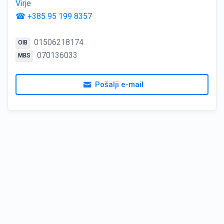
Virje
☎ +385 95 199 8357
01506218174
OIB
070136033
MBS
Pošalji e-mail