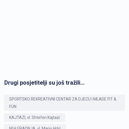
Drugi posjetitelji su još tražili...
SPORTSKO REKREATIVNI CENTAR ZA DJECU I MLADE FIT &
FUN
KAJTAZI, vl. Shtefen Kajtazi
M.H.GRADNJA, vl. Mario Hrlić