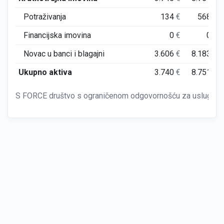
Potraživanja
134
€
568
€
Financijska imovina
0
€
0
€
Novac u banci i blagajni
3.606
€
8.183
€
Ukupno aktiva
3.740
€
8.751
€
S FORCE društvo s ograničenom odgovornošću za usluge Vi