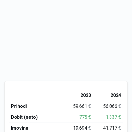
2023
2024
Prihodi
59.661
€
56.866
€
Dobit (neto)
775
€
1.337
€
Imovina
19.694
€
41.717
€