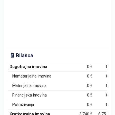
🧾 Bilanca
Dugotrajna imovina
0
€
0
€
Nematerijalna imovina
0
€
0
€
Materijalna imovina
0
€
0
€
Financijska imovina
0
€
0
€
Potraživanja
0
€
0
€
Kratkotrajna imovina
3.740
€
8.751
€