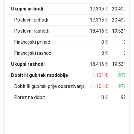
Ukupni prihodi
17.315
€
20.497
€
Poslovni prihodi
17.315
€
20.497
€
Poslovni rashodi
18.416
€
19.521
€
Financijski prihodi
0
€
0
€
Financijski rashodi
0
€
0
€
Ukupni rashodi
18.416
€
19.521
€
Dobit ili gubitak razdoblja
−1.101
€
878
€
Dobit ili gubitak prije oporezivanja
−1.101
€
976
€
Porez na dobit
0
€
98
€