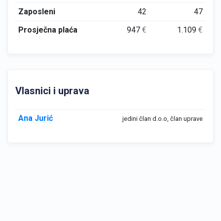
Zaposleni
42
47
Prosječna plaća
947
€
1.109
€
Vlasnici i uprava
Ana Jurić
jedini član d.o.o, član uprave