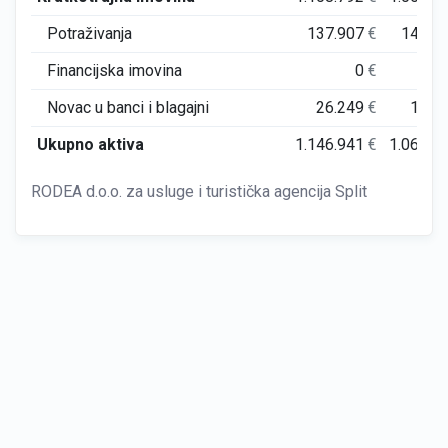
Potraživanja
137.907
€
145.4
Financijska imovina
0
€
Novac u banci i blagajni
26.249
€
10.2
Ukupno aktiva
1.146.941
€
1.067.5
RODEA d.o.o. za usluge i turistička agencija Split