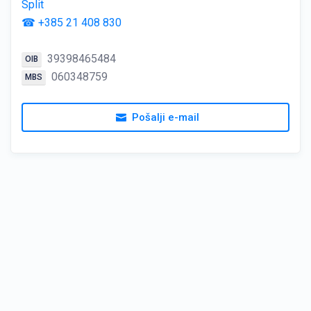
Split
☎ +385 21 408 830
39398465484
OIB
060348759
MBS
Pošalji e-mail