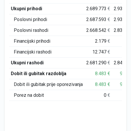
Ukupni prihodi
2.689.773
€
2.939.4
Poslovni prihodi
2.687.593
€
2.937.1
Poslovni rashodi
2.668.542
€
2.831.1
Financijski prihodi
2.179
€
2.2
Financijski rashodi
12.747
€
8.8
Ukupni rashodi
2.681.290
€
2.840.0
Dobit ili gubitak razdoblja
8.483
€
90.2
Dobit ili gubitak prije oporezivanja
8.483
€
99.3
Porez na dobit
0
€
9.1