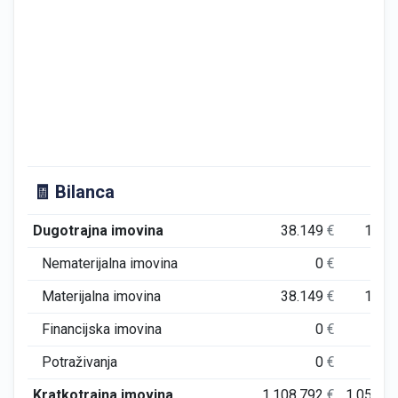
🧾 Bilanca
Dugotrajna imovina
38.149
€
16.3
Nematerijalna imovina
0
€
Materijalna imovina
38.149
€
16.3
Financijska imovina
0
€
Potraživanja
0
€
Kratkotrajna imovina
1.108.792
€
1.051.1