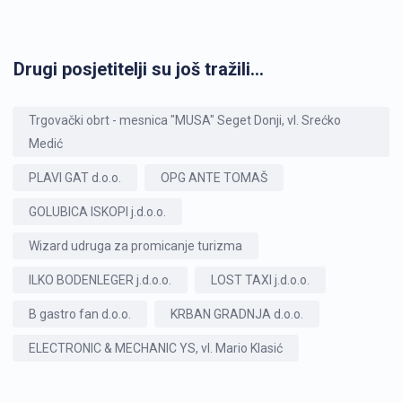
Drugi posjetitelji su još tražili...
Trgovački obrt - mesnica "MUSA" Seget Donji, vl. Srećko
Medić
PLAVI GAT d.o.o.
OPG ANTE TOMAŠ
GOLUBICA ISKOPI j.d.o.o.
Wizard udruga za promicanje turizma
ILKO BODENLEGER j.d.o.o.
LOST TAXI j.d.o.o.
B gastro fan d.o.o.
KRBAN GRADNJA d.o.o.
ELECTRONIC & MECHANIC YS, vl. Mario Klasić