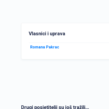
Vlasnici i uprava
Romana Pakrac
Drugi posjetitelji su još tražili...