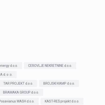
nergy d.o.o.
CEROVLJE NEKRETNINE d.o.o.
d. o .o.
TAR PROJEKT d.o.o.
BROJSKI KAMP d.o.o.
BRAMAKA GROUP d.o.o.
Posavianus WASH d.o.o.
KAST-REŠ projekt d.o.o.