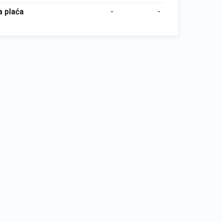
 plaća
-
-