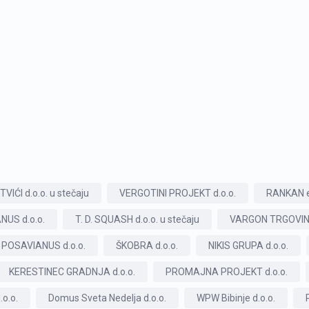
TVIĆI d.o.o. u stečaju
VERGOTINI PROJEKT d.o.o.
RANKAN e
US d.o.o.
T. D. SQUASH d.o.o. u stečaju
VARGON TRGOVINA 
POSAVIANUS d.o.o.
ŠKOBRA d.o.o.
NIKIS GRUPA d.o.o.
KERESTINEC GRADNJA d.o.o.
PROMAJNA PROJEKT d.o.o.
o.o.
Domus Sveta Nedelja d.o.o.
WPW Bibinje d.o.o.