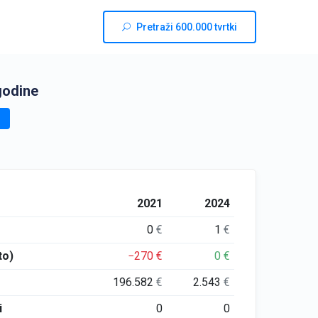
Pretraži 600.000 tvrtki
godine
2021
2024
0
€
1
€
to)
−270
€
0
€
196.582
€
2.543
€
i
0
0