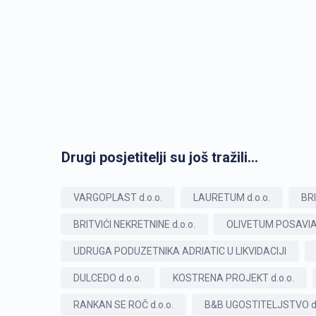
Drugi posjetitelji su još tražili...
VARGOPLAST d.o.o.
LAURETUM d.o.o.
BRI
BRITVIĆI NEKRETNINE d.o.o.
OLIVETUM POSAVIAN
UDRUGA PODUZETNIKA ADRIATIC U LIKVIDACIJI
DULCEDO d.o.o.
KOSTRENA PROJEKT d.o.o.
RANKAN SE ROČ d.o.o.
B&B UGOSTITELJSTVO d.