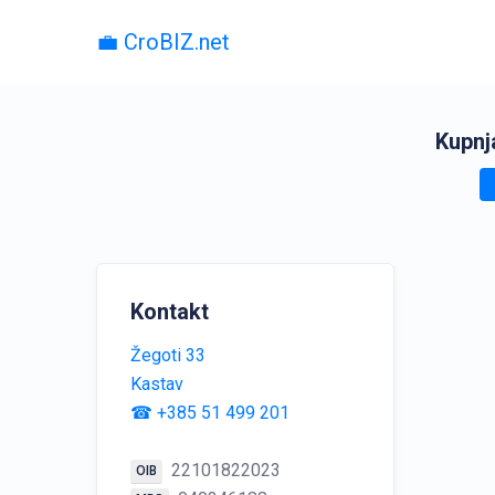
💼 CroBIZ.net
Kupnja
Kontakt
Žegoti 33
Kastav
☎ +385 51 499 201
22101822023
OIB