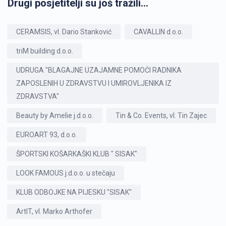
Drugi posjetitelji su još tražili...
CERAMSIS, vl. Dario Stanković
CAVALLIN d.o.o.
triM building d.o.o.
UDRUGA "BLAGAJNE UZAJAMNE POMOĆI RADNIKA
ZAPOSLENIH U ZDRAVSTVU I UMIROVLJENIKA IZ
ZDRAVSTVA"
Beauty by Amelie j.d.o.o.
Tin & Co. Events, vl. Tin Zajec
EUROART 93, d.o.o.
ŠPORTSKI KOŠARKAŠKI KLUB " SISAK"
LOOK FAMOUS j.d.o.o. u stečaju
KLUB ODBOJKE NA PIJESKU "SISAK"
ArtIT, vl. Marko Arthofer