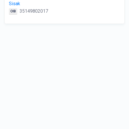
Sisak
35149802017
OIB