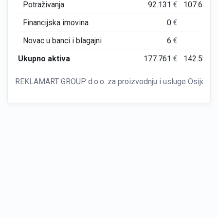
Potraživanja
92.131
€
107.674
€
Financijska imovina
0
€
0
€
Novac u banci i blagajni
6
€
1
€
Ukupno aktiva
177.761
€
142.584
€
REKLAMART GROUP d.o.o. za proizvodnju i usluge Osijek