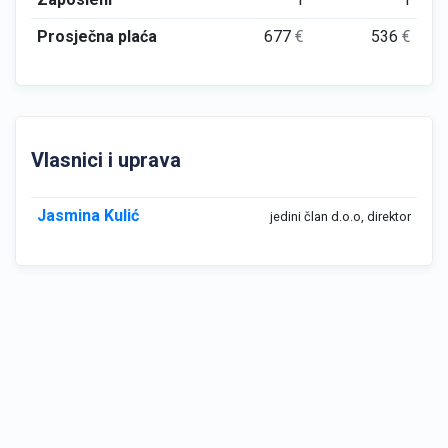
Prosječna plaća
677
€
536
€
Vlasnici i uprava
Jasmina Kulić
jedini član d.o.o, direktor