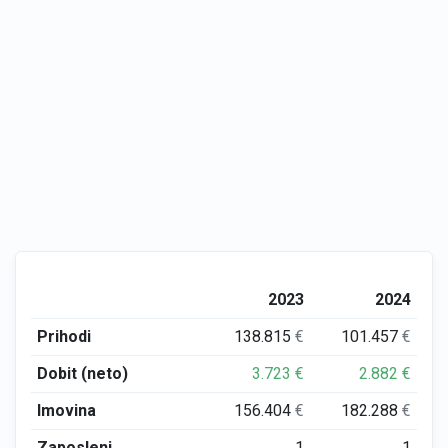
2023
2024
Prihodi
138.815
€
101.457
€
Dobit (neto)
3.723
€
2.882
€
Imovina
156.404
€
182.288
€
Zaposleni
1
1