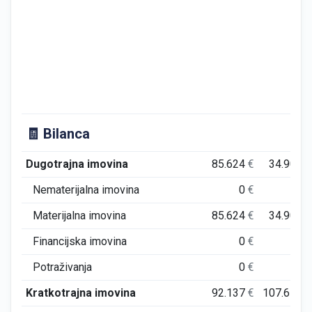
🧾 Bilanca
Dugotrajna imovina
85.624
€
34.909
€
Nematerijalna imovina
0
€
0
€
Materijalna imovina
85.624
€
34.909
€
Financijska imovina
0
€
0
€
Potraživanja
0
€
0
€
Kratkotrajna imovina
92.137
€
107.675
€