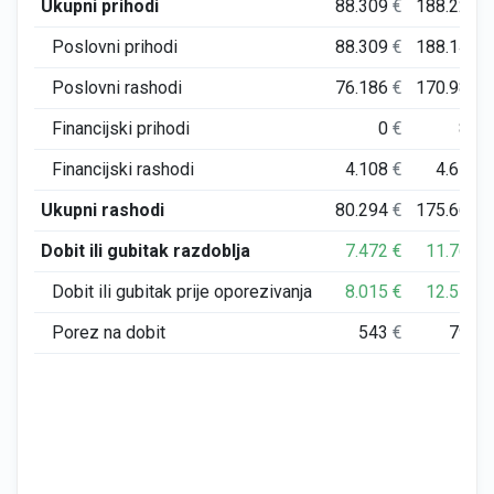
Ukupni prihodi
88.309
€
188.227
€
Poslovni prihodi
88.309
€
188.143
€
Poslovni rashodi
76.186
€
170.989
€
Financijski prihodi
0
€
84
€
Financijski rashodi
4.108
€
4.679
€
Ukupni rashodi
80.294
€
175.669
€
Dobit ili gubitak razdoblja
7.472
€
11.768
€
Dobit ili gubitak prije oporezivanja
8.015
€
12.559
€
Porez na dobit
543
€
791
€