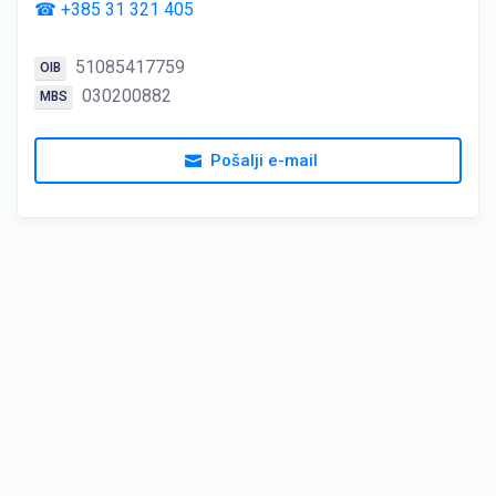
☎ +385 31 321 405
51085417759
OIB
030200882
MBS
Pošalji e-mail