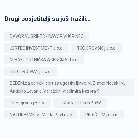
Drugi posjetitelji su još tražili...
DAVOR VUGRINEC - DAVOR VUGRINEC
JERTEC INVESTMENT d.o.o.
TODOROVSKI j.d.o.o.
MIHAEL PUTNIČKA AGENCIJA d.o.o.
ELECTRO WAY j.d.o.o.
BEDEM,zajednički obrt za ugostiteljstvo, vl. Zlatko Novak i vl.
Anđelko Levanić, Varaždin, Vladimira Nazora 9
Elum group j.d.o.o.
L-Statik, vl. Leon Bužić
NATURE4ME, vl. Melita Pavković
PERIĆ TIM j.d.o.o.