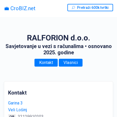
💼 CroBIZ.net
Pretraži 600k tvrtki
RALFORION d.o.o.
Savjetovanje u vezi s računalima
• osnovano
2025. godine
Kontakt
Vlasnici
Kontakt
Garina 3
Veli Lošinj
32129910203
OIB