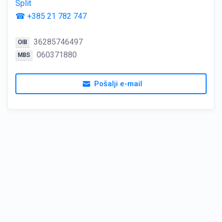
Split
☎ +385 21 782 747
36285746497
OIB
060371880
MBS
Pošalji e-mail