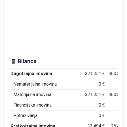
🧾 Bilanca
Dugotrajna imovina
371.351
€
360.573
Nematerijalna imovina
0
€
0
Materijalna imovina
371.351
€
360.573
Financijska imovina
0
€
0
Potraživanja
0
€
0
Kratkotrajna imovina
13.494
€
26.413