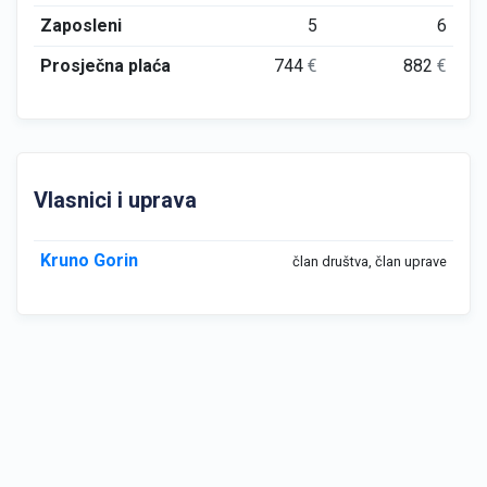
Zaposleni
5
6
Prosječna plaća
744
€
882
€
Vlasnici i uprava
Kruno Gorin
član društva, član uprave