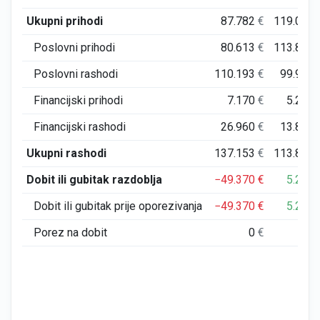
Ukupni prihodi
87.782
€
119.018
Poslovni prihodi
80.613
€
113.818
Poslovni rashodi
110.193
€
99.971
Financijski prihodi
7.170
€
5.200
Financijski rashodi
26.960
€
13.844
Ukupni rashodi
137.153
€
113.815
Dobit ili gubitak razdoblja
−49.370
€
5.203
Dobit ili gubitak prije oporezivanja
−49.370
€
5.203
Porez na dobit
0
€
0