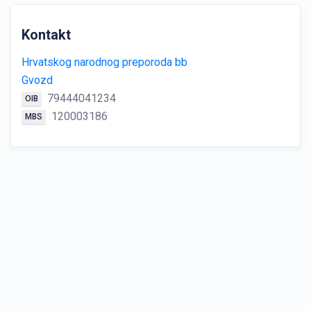
Kontakt
Hrvatskog narodnog preporoda bb
Gvozd
79444041234
OIB
120003186
MBS