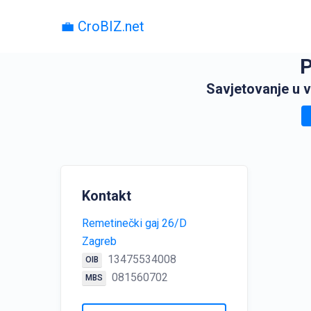
💼 CroBIZ.net
P
Savjetovanje u v
Kontakt
Remetinečki gaj 26/D
Zagreb
13475534008
OIB
081560702
MBS