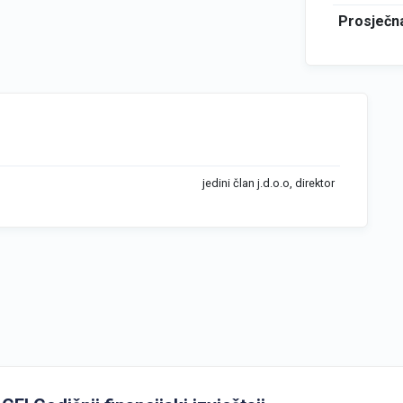
Prosječna
jedini član j.d.o.o, direktor