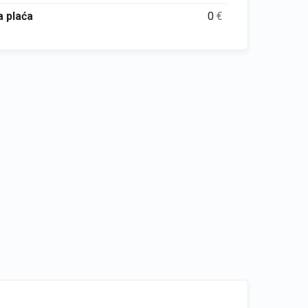
 plaća
0
€