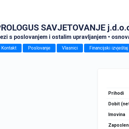
ROLOGUS SAVJETOVANJE j.d.o.o
ezi s poslovanjem i ostalim upravljanjem
• osnov
Kontakt
Poslovanje
Vlasnici
Financijski izvještaj
Prihodi
Dobit (ne
Imovina
Zaposlen