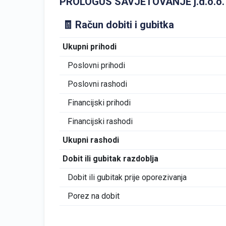
PROLOGUS SAVJETOVANJE j.d.o.o. GFI
🧾 Račun dobiti i gubitka
Ukupni prihodi
Poslovni prihodi
Poslovni rashodi
Financijski prihodi
Financijski rashodi
Ukupni rashodi
Dobit ili gubitak razdoblja
Dobit ili gubitak prije oporezivanja
Porez na dobit