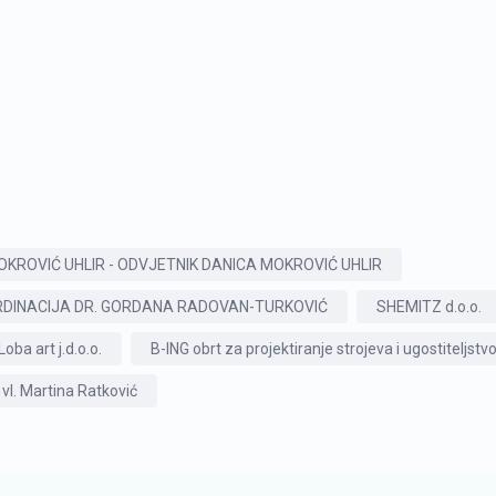
KROVIĆ UHLIR - ODVJETNIK DANICA MOKROVIĆ UHLIR
DINACIJA DR. GORDANA RADOVAN-TURKOVIĆ
SHEMITZ d.o.o.
Loba art j.d.o.o.
B-ING obrt za projektiranje strojeva i ugostiteljstvo
 vl. Martina Ratković