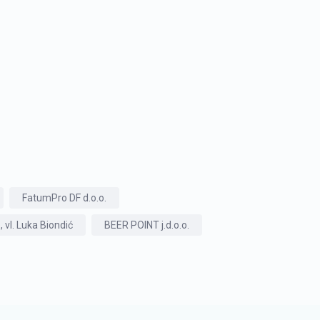
FatumPro DF d.o.o.
, vl. Luka Biondić
BEER POINT j.d.o.o.