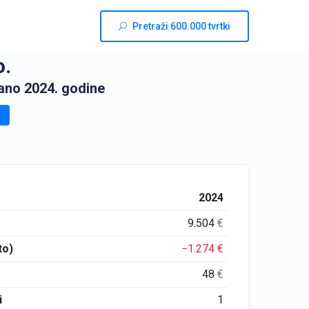
Pretraži 600.000 tvrtki
.
ano 2024. godine
2024
9.504
€
to)
−1.274
€
48
€
i
1