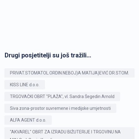
Drugi posjetitelji su još tražili...
PRIVAT.STOMATOL.ORDIN.NEBOJ)A MATIJA)EVIĆ DR.STOM.
KISS LINE d.o.o.
TRGOVAČKI OBRT "PLAŽA", vl. Sandra Šegedin Arnold
Siva zona-prostor suvremene i medijske umjetnosti
ALFA AGENT d.o.o.
"AKVAREL" OBRT ZA IZRADU BIŽUTERIJE I TRGOVINU NA