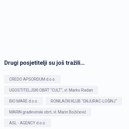
Drugi posjetitelji su još tražili...
CREDO APSORDUM d.o.o.
UGOSTITELJSKI OBRT "CULT", vl. Marko Radan
BIO MARE d.o.o.
RONILAČKI KLUB "GNJURAC-LOŠINJ"
MARIN građevinski obrt, vl. Marin Božičević
ASL - AGENCY d.o.o.