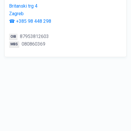
Britanski trg 4
Zagreb
☎ +385 98 448 298
87953812603
OIB
080860369
MBS