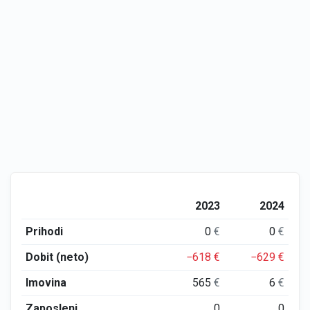
2023
2024
Prihodi
0
€
0
€
Dobit (neto)
−618
€
−629
€
Imovina
565
€
6
€
Zaposleni
0
0