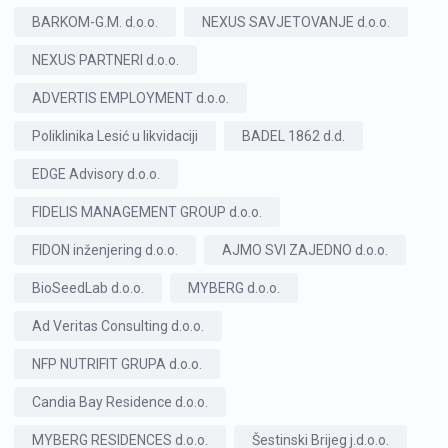
BARKOM-G.M. d.o.o.
NEXUS SAVJETOVANJE d.o.o.
NEXUS PARTNERI d.o.o.
ADVERTIS EMPLOYMENT d.o.o.
Poliklinika Lesić u likvidaciji
BADEL 1862 d.d.
EDGE Advisory d.o.o.
FIDELIS MANAGEMENT GROUP d.o.o.
FIDON inženjering d.o.o.
AJMO SVI ZAJEDNO d.o.o.
BioSeedLab d.o.o.
MYBERG d.o.o.
Ad Veritas Consulting d.o.o.
NFP NUTRIFIT GRUPA d.o.o.
Candia Bay Residence d.o.o.
MYBERG RESIDENCES d.o.o.
Šestinski Brijeg j.d.o.o.