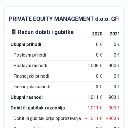
PRIVATE EQUITY MANAGEMENT d.o.o. GFI Godišn
🧾 Račun dobiti i gubitka
2020
2021
Ukupni prihodi
0
€
0
€
Poslovni prihodi
0
€
0
€
Poslovni rashodi
1.008
€
900
€
Financijski prihodi
0
€
0
€
Financijski rashodi
3
€
3
€
Ukupni rashodi
1.011
€
903
€
Dobit ili gubitak razdoblja
−1.011
€
−903
€
−
Dobit ili gubitak prije oporezivanja
−1.011
€
−903
€
−