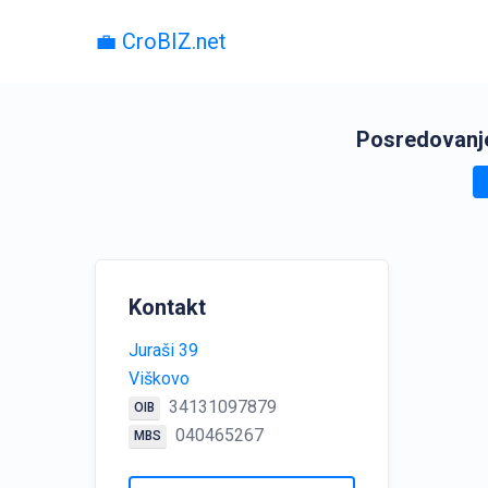
💼 CroBIZ.net
Posredovanje
Kontakt
Juraši 39
Viškovo
34131097879
OIB
040465267
MBS