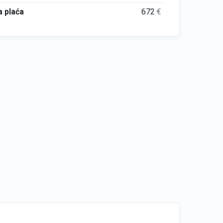
 plaća
672
€