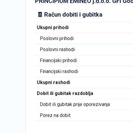
PRINCIPIUM EMINEO j.d.o.o. GFI Godiš
🧾 Račun dobiti i gubitka
Ukupni prihodi
Poslovni prihodi
Poslovni rashodi
Financijski prihodi
Financijski rashodi
Ukupni rashodi
Dobit ili gubitak razdoblja
Dobit ili gubitak prije oporezivanja
Porez na dobit