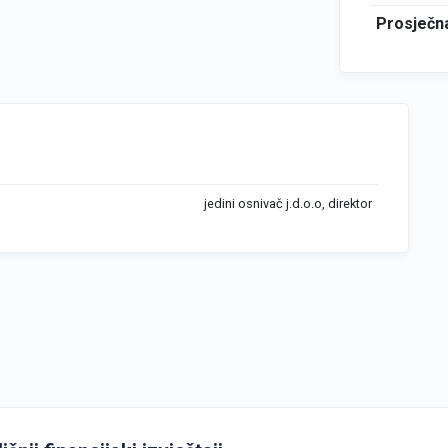
Prosječna
jedini osnivač j.d.o.o, direktor