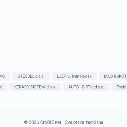
OVO
STESSEL d.o.o.
LJZP, vl. Ivan Hodak
MILO RUKOTV
ić
KERAFIX SISTEMI d.o.o.
AUTO - BIRTIĆ d.o.o.
Toxic,
© 2026 CroBIZ.net | Sva prava zadržana