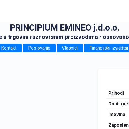
PRINCIPIUM EMINEO j.d.o.o.
 u trgovini raznovrsnim proizvodima
• osnovano
Kontakt
Poslovanje
Vlasnici
Financijski izvještaj
Prihodi
Dobit (ne
Imovina
Zaposlen