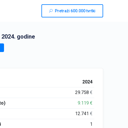
Pretraži 600.000 tvrtki
 2024. godine
2024
29.758
€
to)
9.119
€
12.741
€
i
1