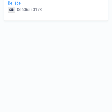
Belišće
06606520178
OIB