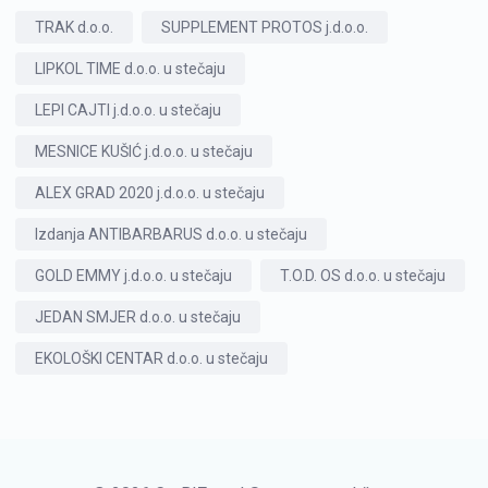
TRAK d.o.o.
SUPPLEMENT PROTOS j.d.o.o.
LIPKOL TIME d.o.o. u stečaju
LEPI CAJTI j.d.o.o. u stečaju
MESNICE KUŠIĆ j.d.o.o. u stečaju
ALEX GRAD 2020 j.d.o.o. u stečaju
Izdanja ANTIBARBARUS d.o.o. u stečaju
GOLD EMMY j.d.o.o. u stečaju
T.O.D. OS d.o.o. u stečaju
JEDAN SMJER d.o.o. u stečaju
EKOLOŠKI CENTAR d.o.o. u stečaju