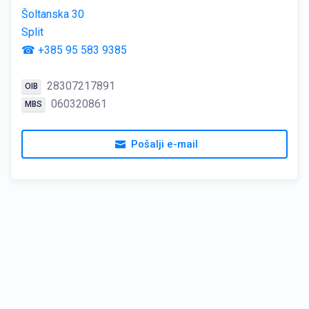
Šoltanska 30
Split
☎ +385 95 583 9385
28307217891
OIB
060320861
MBS
Pošalji e-mail