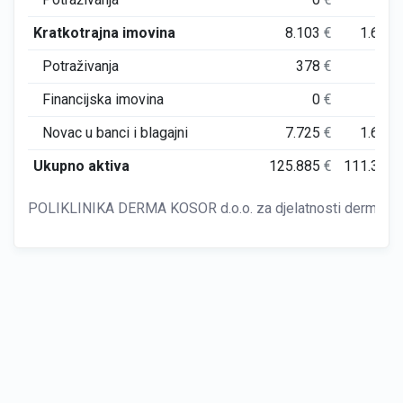
Kratkotrajna imovina
8.103
€
1.677
Potraživanja
378
€
0
Financijska imovina
0
€
0
Novac u banci i blagajni
7.725
€
1.677
Ukupno aktiva
125.885
€
111.399
POLIKLINIKA DERMA KOSOR d.o.o. za djelatnosti dermatologije