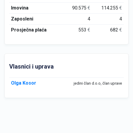
Imovina
90.575
€
114.255
€
Zaposleni
4
4
Prosječna plaća
553
€
682
€
Vlasnici i uprava
Olga Kosor
jedini član d.o.o, član uprave