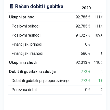
🧾 Račun dobiti i gubitka
2020
202
Ukupni prihodi
92.785
€
111.528
Poslovni prihodi
92.785
€
111.504
Poslovni rashodi
91.327
€
109.625
Financijski prihodi
0
€
24
Financijski rashodi
686
€
887
Ukupni rashodi
92.013
€
110.511
Dobit ili gubitak razdoblja
772
€
750
Dobit ili gubitak prije oporezivanja
772
€
1.016
Porez na dobit
0
€
266