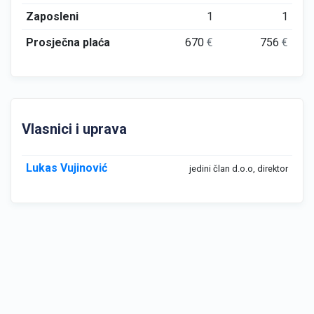
Zaposleni
1
1
Prosječna plaća
670
€
756
€
Vlasnici i uprava
Lukas Vujinović
jedini član d.o.o, direktor