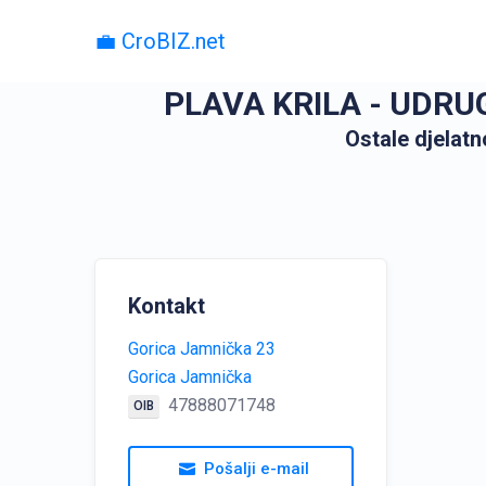
💼 CroBIZ.net
PLAVA KRILA - UDRU
Ostale djelatn
Kontakt
Gorica Jamnička 23
Gorica Jamnička
47888071748
OIB
Pošalji e-mail