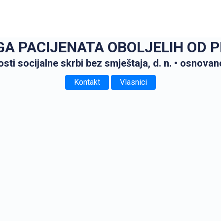
GA PACIJENATA OBOLJELIH OD 
osti socijalne skrbi bez smještaja, d. n.
• osnovan
Kontakt
Vlasnici