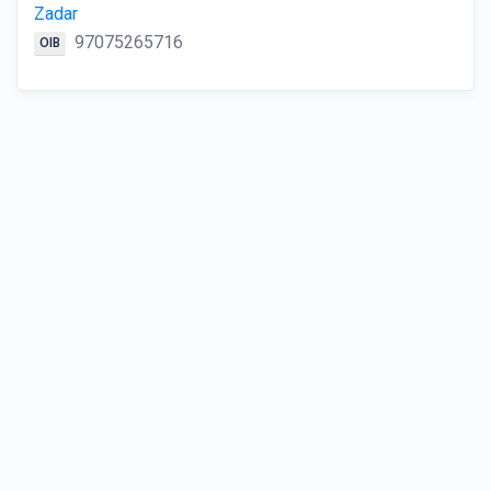
Zadar
97075265716
OIB