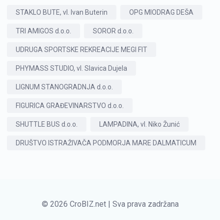
STAKLO BUTE, vl. Ivan Buterin
OPG MIODRAG DEŠA
TRI AMIGOS d.o.o.
SOROR d.o.o.
UDRUGA SPORTSKE REKREACIJE MEGI FIT
PHYMASS STUDIO, vl. Slavica Dujela
LIGNUM STANOGRADNJA d.o.o.
FIGURICA GRAĐEVINARSTVO d.o.o.
SHUTTLE BUS d.o.o.
LAMPADINA, vl. Niko Žunić
DRUŠTVO ISTRAŽIVAČA PODMORJA MARE DALMATICUM
© 2026 CroBIZ.net | Sva prava zadržana