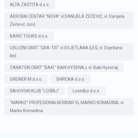
ALTA ZAŠTITA d.o.o.
AEROBIK CENTAR "NOVA" vl.DANIJELA ZEČEVIĆ, vl. Danijela
Zečević Jurić
BARIĆ TOURS d.o.o.
USLUŽNI OBRT "GRA-TIS" vl.SVJETLANA ILEŠ, vl. Svjetlana
Ileš
ZANATSKI OBRT "BAKI " BAKI HYSENAJ, vl. Baki Hysenaj
GREINER M d.o.o.
SHIROKA d.o.o.
ŠAHOVSKI KLUB "LOŠINJ"
LosinBio d.o.o.
"MARKO" PROFESIONALNI RIBAR VL.MARKO KOMADINA, vl.
Marko Komadina