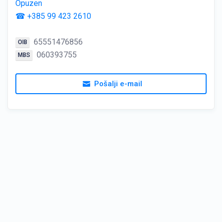
Opuzen
☎ +385 99 423 2610
65551476856
OIB
060393755
MBS
Pošalji e-mail