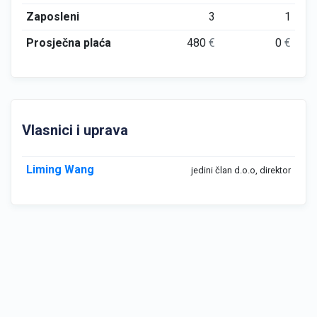
Zaposleni
3
1
Prosječna plaća
480
€
0
€
Vlasnici i uprava
Liming Wang
jedini član d.o.o, direktor