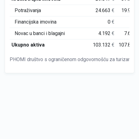
Potraživanja
24.663
€
19.983
Financijska imovina
0
€
0
Novac u banci i blagajni
4.192
€
7.624
Ukupno aktiva
103.132
€
107.859
PHOMI društvo s ograničenom odgovornošću za turizam, ugo