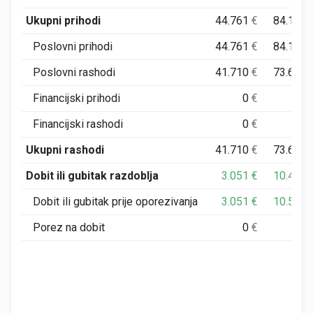
Ukupni prihodi
44.761
€
84.169
Poslovni prihodi
44.761
€
84.158
Poslovni rashodi
41.710
€
73.648
Financijski prihodi
0
€
11
Financijski rashodi
0
€
3
Ukupni rashodi
41.710
€
73.652
Dobit ili gubitak razdoblja
3.051
€
10.436
Dobit ili gubitak prije oporezivanja
3.051
€
10.517
Porez na dobit
0
€
82