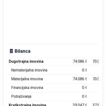
🧾 Bilanca
Dugotrajna imovina
74.086
€
70.034
Nematerijalna imovina
0
€
0
Materijalna imovina
74.086
€
70.034
Financijska imovina
0
€
0
Potraživanja
0
€
0
Kratkotrajna imovina
29.047
€
37.824