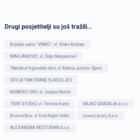
Drugi posjetitelji su još tražili...
Brijački salon "VINKO", vl. Vinko Koštan
MARJANOVIĆ, vl. Željo Marjanović
"Nikolina"trgovački obrt, vl. Katica Juričev-Špirić
ODVJETNIK FRANE SLADOLJEV
NUMERO UNO, vl. Josipa Skočić
TERE STUDIO, vl. Tereza Vunić
MIJAČ GRADNJA d.o.o.
Aroma Box, vl. Ena Kapić-Hidić
Luxury pool j.d.o.o.
ALEXANDRA RESTORAN d.o.o.