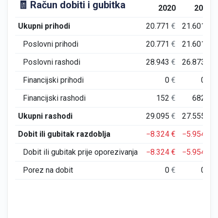
🧾 Račun dobiti i gubitka
2020
2021
Ukupni prihodi
20.771
€
21.601
€
Poslovni prihodi
20.771
€
21.601
€
Poslovni rashodi
28.943
€
26.873
€
Financijski prihodi
0
€
0
€
Financijski rashodi
152
€
682
€
Ukupni rashodi
29.095
€
27.555
€
Dobit ili gubitak razdoblja
−8.324
€
−5.954
€
Dobit ili gubitak prije oporezivanja
−8.324
€
−5.954
€
Porez na dobit
0
€
0
€