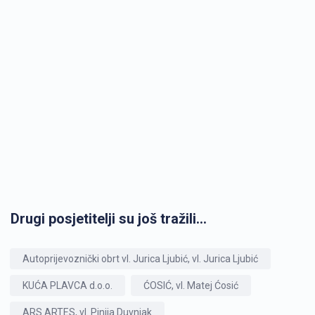
Drugi posjetitelji su još tražili...
Autoprijevoznički obrt vl. Jurica Ljubić, vl. Jurica Ljubić
KUĆA PLAVCA d.o.o.
ĆOSIĆ, vl. Matej Ćosić
ARS ARTES, vl. Pinija Duvnjak