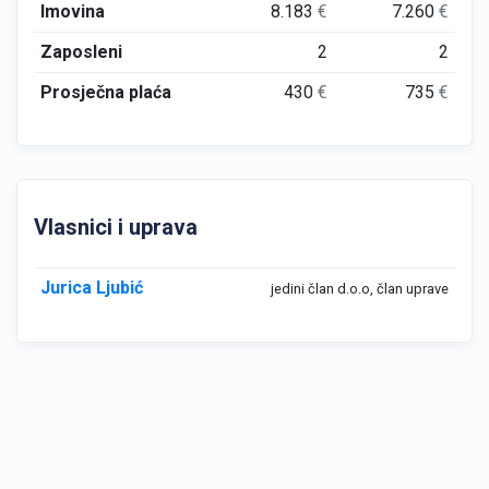
Imovina
8.183
€
7.260
€
Zaposleni
2
2
Prosječna plaća
430
€
735
€
Vlasnici i uprava
Jurica Ljubić
jedini član d.o.o, član uprave