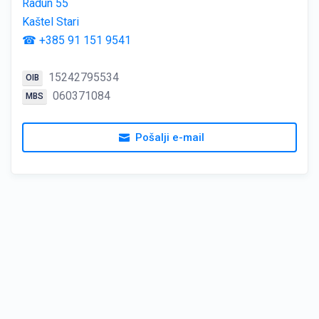
Radun 55
Kaštel Stari
☎ +385 91 151 9541
15242795534
OIB
060371084
MBS
Pošalji e-mail