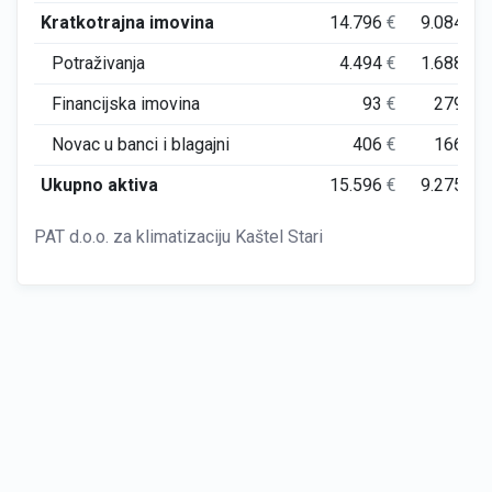
Kratkotrajna imovina
14.796
€
9.084
€
Potraživanja
4.494
€
1.688
€
Financijska imovina
93
€
279
€
Novac u banci i blagajni
406
€
166
€
Ukupno aktiva
15.596
€
9.275
€
PAT d.o.o. za klimatizaciju Kaštel Stari