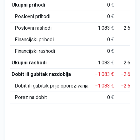
Ukupni prihodi
0
€
0
Poslovni prihodi
0
€
0
Poslovni rashodi
1.083
€
2.634
Financijski prihodi
0
€
0
Financijski rashodi
0
€
0
Ukupni rashodi
1.083
€
2.634
Dobit ili gubitak razdoblja
−1.083
€
−2.633
Dobit ili gubitak prije oporezivanja
−1.083
€
−2.633
Porez na dobit
0
€
0