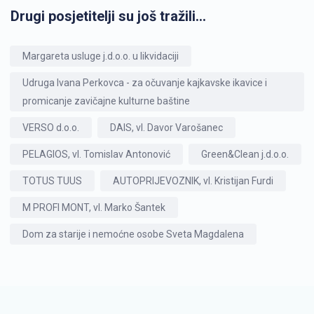
Drugi posjetitelji su još tražili...
Margareta usluge j.d.o.o. u likvidaciji
Udruga Ivana Perkovca - za očuvanje kajkavske ikavice i
promicanje zavičajne kulturne baštine
VERSO d.o.o.
DAIS, vl. Davor Varošanec
PELAGIOS, vl. Tomislav Antonović
Green&Clean j.d.o.o.
TOTUS TUUS
AUTOPRIJEVOZNIK, vl. Kristijan Furdi
M PROFI MONT, vl. Marko Šantek
Dom za starije i nemoćne osobe Sveta Magdalena