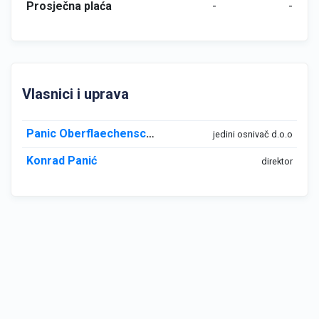
Prosječna plaća
-
-
Vlasnici i uprava
Panic Oberflaechenschutz GmbH
jedini osnivač d.o.o
Konrad Panić
direktor