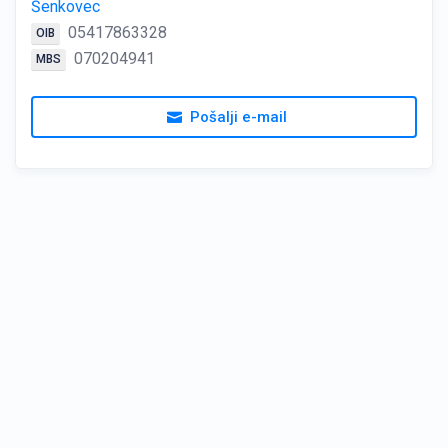
Šenkovec
05417863328
OIB
070204941
MBS
Pošalji e-mail