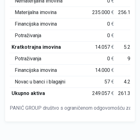
Nematerijalna imovina
0
€
0
Materijalna imovina
235.000
€
256.129
Financijska imovina
0
€
0
Potraživanja
0
€
0
Kratkotrajna imovina
14.057
€
5.244
Potraživanja
0
€
986
Financijska imovina
14.000
€
0
Novac u banci i blagajni
57
€
4.257
Ukupno aktiva
249.057
€
261.373
PANIĆ GROUP društvo s ograničenom odgovornošću za proiz