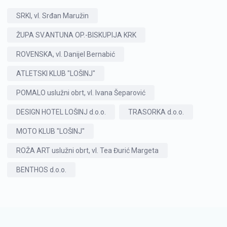
SRKI, vl. Srđan Maružin
ŽUPA SV.ANTUNA OP.-BISKUPIJA KRK
ROVENSKA, vl. Danijel Bernabić
ATLETSKI KLUB "LOŠINJ"
POMALO uslužni obrt, vl. Ivana Šeparović
DESIGN HOTEL LOŠINJ d.o.o.
TRASORKA d.o.o.
MOTO KLUB "LOŠINJ"
ROŽA ART uslužni obrt, vl. Tea Đurić Margeta
BENTHOS d.o.o.